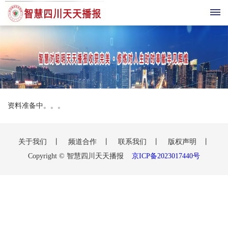
首
页
综
资料准备中。。。
合
播
关于我们
丨
频道合作
丨
联系我们
丨
版权声明
丨
Copyright © 智慧四川天天播报
京ICP备2023017440号
报
科
技
三