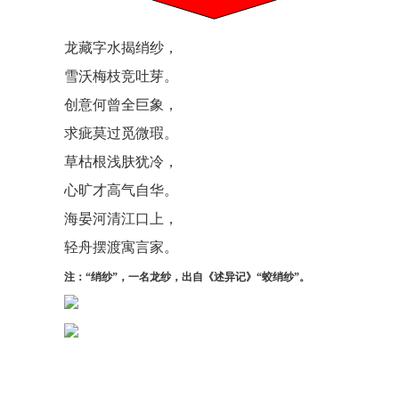
龙藏字水揭绡纱，
雪沃梅枝竞吐芽。
创意何曾全巨象，
求疵莫过觅微瑕。
草枯根浅肤犹冷，
心旷才高气自华。
海晏河清江口上，
轻舟摆渡寓言家。
注：“绡纱”，一名龙纱，出自《述异记》“蛟绡纱”。