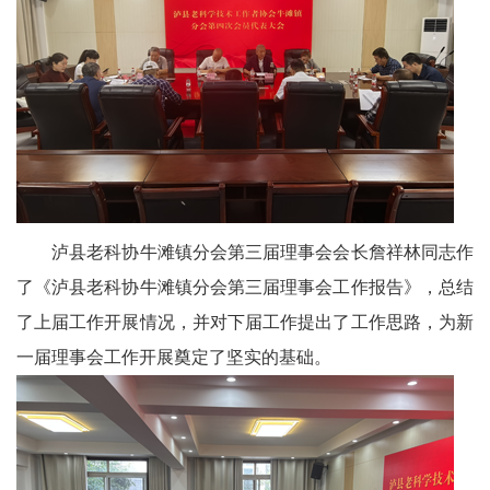
川
老
科
协
旅
游
泸县老科协牛滩镇分会第三届理事会会长詹祥林同志作
了《泸县老科协牛滩镇分会第三届理事会工作报告》，总结
播
了上届工作开展情况，并对下届工作提出了工作思路，为新
报
一届理事会工作开展奠定了坚实的基础。
今
日
宜