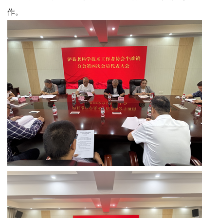
作。
农
智
慧
教
育
关
工
委
讯
四