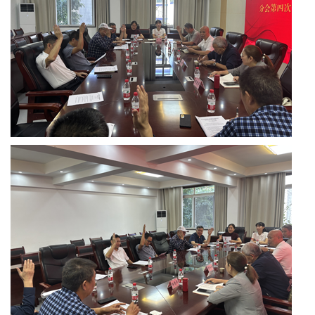
宾
播
报
银
龄
西
南
文
学
医