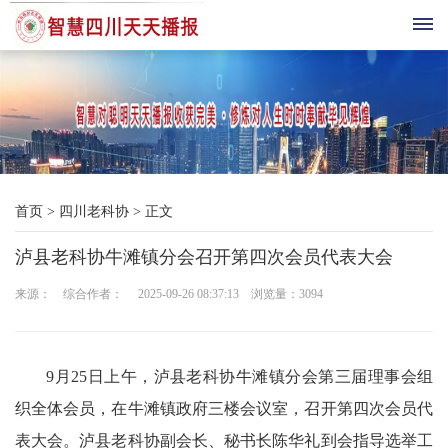
首
页
综
首页
>
四川老科协
>
正文
合
泸县老科协牛滩镇分会召开第四次会员代表大会
播
来源： 综合作者： 2025-09-26 08:37:13 浏览量：
3094
报
科
9月25日上午，泸县老科协牛滩镇分会第三届理事会组
技
织全体会员，在牛滩镇政府三楼会议室，召开第四次会员代
三
表大会。泸县老科协副会长、秘书长陈华礼到会指导选举工