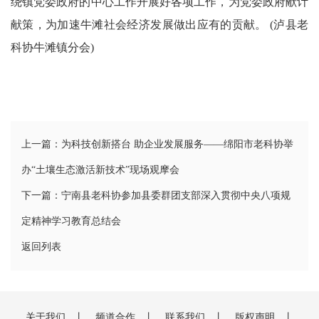
绕镇党委政府的中心工作开展好各项工作，为党委政府献计
献策，为加速牛滩社会经济发展做出应有的贡献。 (泸县老
科协牛滩镇分会)
上一篇：为科技创新搭台 助企业发展服务——绵阳市老科协举
办“土壤生态激活新技术”现场观摩会
下一篇：宁南县老科协参加县委群团支部深入贯彻中央八项规
定精神学习教育总结会
返回列表
关于我们
丨
频道合作
丨
联系我们
丨
版权声明
丨