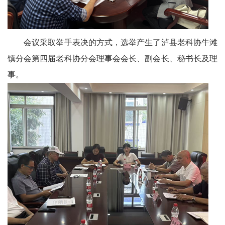
卫
播
会议采取举手表决的方式，选举产生了泸县老科协牛滩
报
镇分会第四届老科协分会理事会会长、副会长、秘书长及理
民
事。
生
播
报
视
频
播
报