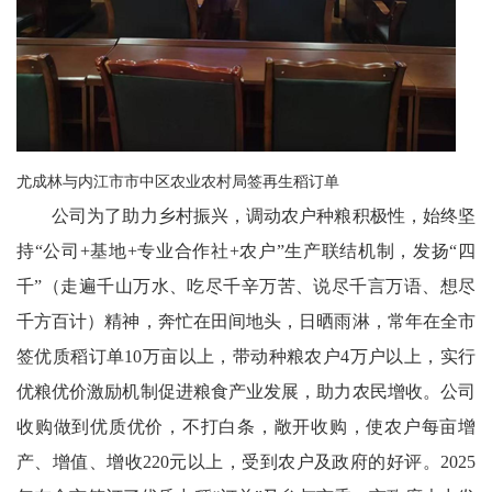
尤成林与内江市市中区农业农村局签再生稻订单
公司为了助力乡村振兴，调动农户种粮积极性，始终坚
持“公司+基地+专业合作社+农户”生产联结机制，发扬“四
千”（走遍千山万水、吃尽千辛万苦、说尽千言万语、想尽
千方百计）精神，奔忙在田间地头，日晒雨淋，常年在全市
签优质稻订单10万亩以上，带动种粮农户4万户以上，实行
优粮优价激励机制促进粮食产业发展，助力农民增收。公司
收购做到优质优价，不打白条，敞开收购，使农户每亩增
产、增值、增收220元以上，受到农户及政府的好评。2025