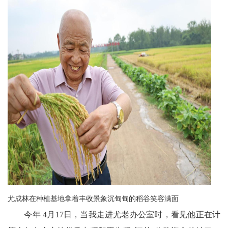
川
老
科
协
旅
游
播
报
今
日
尤成林在种植基地拿着丰收景象沉甸甸的稻谷笑容满面
今年 4月17日，当我走进尤老办公室时，看见他正在计
宜