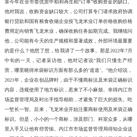
算今年在全市签优质中稻和再生稻“订单”收购资金的缺口。
宾
他对我说，收购资金缺口较大，公司打算专门请求政府协调
播
银行贷款和国有粮食收储企业按飞龙米业订单价格收购价格
费用定向销售飞龙米业，确保收购任务如期完成。我继续问
报
他，公司能有今天的生产规模和显著成效，外部环境最重要
银
的是什么？他想了想，给我讲了一个故事。那是2022年7月
中旬的一天，记者采访他，他对记者说“我们只懂生产经
龄
营，哪里晓得米袋标识方面有那么多的‘道道’。”他介绍说，
西
2021年，企业在创品牌时，由于不懂商标法及米袋正确标识
南
内容，违规使用了地方标识，惹来了不小麻烦。幸得内江市
文
场监督管理局及时出手指导相助，才避免了巨大的损失。吃
一堑长一智。后来，飞龙米业开始注重商标使用及米袋正确
学
标识。但是，小小的一个商标，涉及部门、科室众多，从哪
医
里入手又让他有些苦恼。内江市市场监督管理局得知企业这