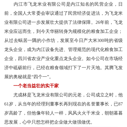
内江市飞龙米业有限公司是内江知名的民营企业，日
农
前，全国人大常委会审议通过了民营经济促进法，为飞龙米
智
业有限公司进一步发展壮大提供了法律保障。26年前，飞龙
慧
米业应运而生，到今天华丽转身为规模化的粮食加工企业；
从过去蜗居一隅的小作坊，发展至今日产大米300吨的省级
教
龙头企业，成为内江设备先进、管理规范的现代化粮食加工
育
企业，四川省农业产业化重点龙头企业。如今公司在市场经
关
济中砥砺前行，已经在粮食领域打下了一片天地。其腾飞发
展的奥秘就是“四个一”。
工
一个老当益壮的实干家
委
尤成林是飞龙米业有限公司的元老，公司成立之时，他
61岁，从当年的经理到董事长再到现在的名誉董事长，已87
讯
岁高龄了，但他像年轻人一样，风风火火干米业，朝朝暮暮
四
思发展，心中只想怎样把企业做大做强做优。