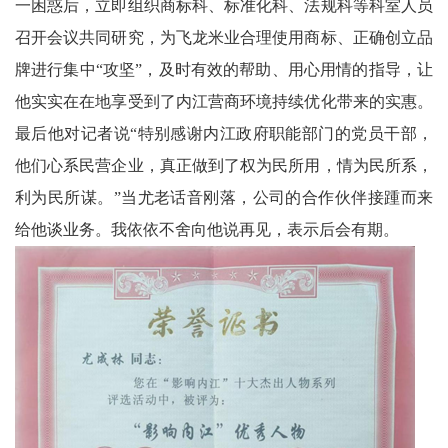
卫
一困惑后，立即组织商标科、标准化科、法规科等科室人员
召开会议共同研究，为飞龙米业合理使用商标、正确创立品
播
牌进行集中“攻坚”，及时有效的帮助、用心用情的指导，让
报
他实实在在地享受到了内江营商环境持续优化带来的实惠。
民
最后他对记者说“特别感谢内江政府职能部门的党员干部，
他们心系民营企业，真正做到了权为民所用，情为民所系，
生
利为民所谋。”当尤老话音刚落，公司的合作伙伴接踵而来
播
给他谈业务。我依依不舍向他说再见，表示后会有期。
报
视
频
播
报