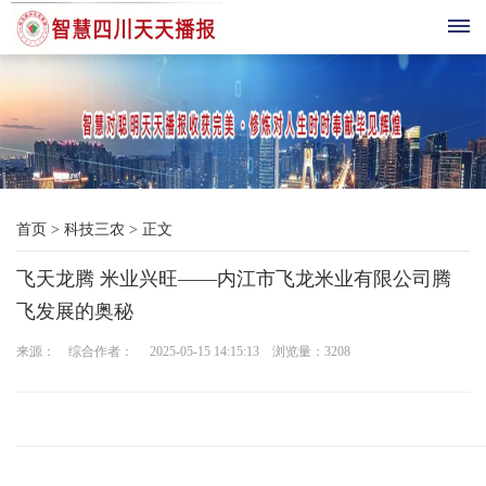
首
页
综
首页
>
科技三农
>
正文
合
飞天龙腾 米业兴旺——内江市飞龙米业有限公司腾
播
飞发展的奥秘
报
来源： 综合作者： 2025-05-15 14:15:13 浏览量：
3208
科
技
三