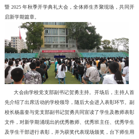
暨 2025 年秋季开学典礼大会，全体师生齐聚现场，共同开
农
启新学期篇章。
智
慧
教
育
关
工
大会由学校党支部副书记贺勇主持。开场后，主持人首
委
先介绍了出席活动的学校领导，随后大会进入表彰环节。副
校长杨嘉奎与党支部副书记贺勇共同宣读了学生及教师表彰
讯
文件，对新学期涌现出的优秀教师、优秀班主任、优秀学生
四
及学生干部进行表彰，并为获奖代表现场颁奖，台下师生用