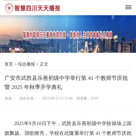
首
页
综
首页
>
综合播报
>
正文
合
广安市武胜县乐善初级中学举行第 41 个教师节庆祝
播
暨 2025 年秋季开学典礼
报
来源： 综合作者： 2025-09-12 15:31:06 浏览量：
3119
科
技
2025年9月10日下午，武胜县乐善初级中学校操场上国
三
旗飘扬、国歌嘹亮，学校在此隆重举行第 41 个教师节庆祝