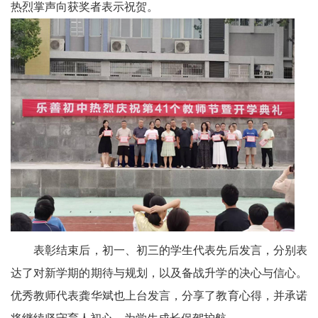
川
热烈掌声向获奖者表示祝贺。
老
科
协
旅
游
播
报
今
表彰结束后，初一、初三的学生代表先后发言，分别表
达了对新学期的期待与规划，以及备战升学的决心与信心。
日
优秀教师代表龚华斌也上台发言，分享了教育心得，并承诺
宜