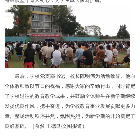
将继续坚守育人初心，为学生成长保驾护航。
宾
播
报
银
龄
西
最后，学校党支部书记、校长陈明伟为活动致辞。他向
全体教师致以节日的祝福，感谢大家的辛勤付出，同时肯定
南
了学校过往的教育教学成果，并鼓励全体师生在新学期继续
文
发扬优良作风，携手奋进，为学校教育事业发展贡献更多力
学
量。整场活动秩序井然，氛围热烈，为新学期的开始奠定了
医
良好基础。（蒋然 王德良/文图报道）